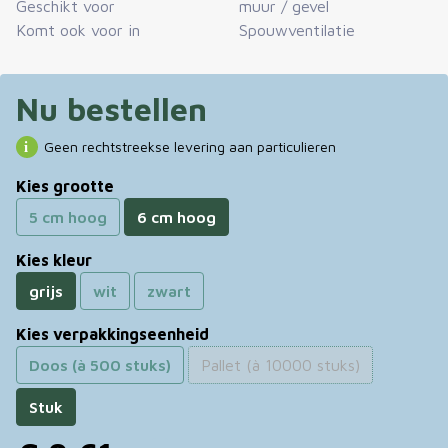
Geschikt voor
muur / gevel
Komt ook voor in
Spouwventilatie
Nu bestellen
Geen rechtstreekse levering aan particulieren
Kies grootte
5 cm hoog
6 cm hoog
Kies kleur
grijs
wit
zwart
Kies verpakkingseenheid
Doos (à 500 stuks)
Pallet (à 10000 stuks)
Stuk