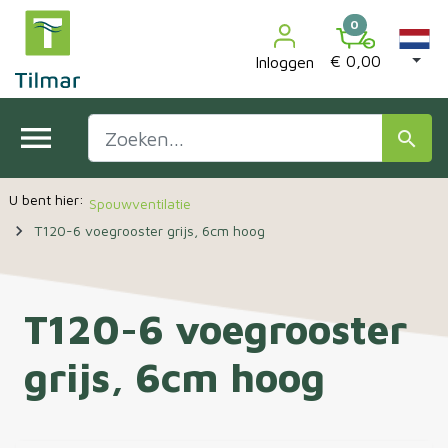

0
€ 0,00
Inloggen
menu
search
Spouwventilatie
navigate_next
T120-6 voegrooster grijs, 6cm hoog
T120-6 voegrooster
grijs, 6cm hoog