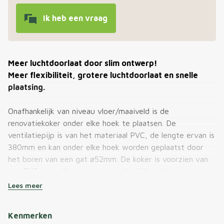
Ik heb een vraag
Meer luchtdoorlaat door slim ontwerp!
Meer flexibiliteit, grotere luchtdoorlaat en snelle
plaatsing.
Onafhankelijk van niveau vloer/maaiveld is de
renovatiekoker onder elke hoek te plaatsen. De
ventilatiepijp is van het materiaal PVC, de lengte ervan is
380mm en kan onder elke hoek worden geplaatst door
het boren van een gat ø52mm. De koker is voorzien van
een RVS veer die er voor zorgt dat hij op de gewenste
positie in de muur vast blijft zitten.
Lees meer
Bij het plaatsen van het muurrooster heeft u de keus om
twee gaten te gebruiken voor de bevestiging. De in het
Kenmerken
rooster verdekte gaten, kunnen na de keuze eenvoudig