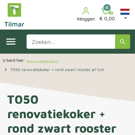

0
€ 0,00
Inloggen
menu
search
Renovatiekokers
navigate_next
T050 renovatiekoker + rond zwart rooster ø11cm
T050
renovatiekoker +
rond zwart rooster