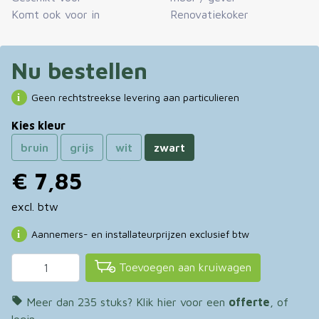
Komt ook voor in
Renovatiekoker
Nu bestellen
Geen rechtstreekse levering aan particulieren
Kies kleur
bruin
grijs
wit
zwart
€ 7,85
excl. btw
Aannemers- en installateurprijzen exclusief btw
Toevoegen aan kruiwagen

Meer dan 235 stuks? Klik hier voor een
offerte
, of