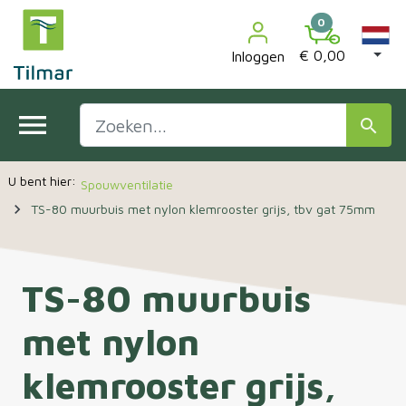

0
€ 0,00
Inloggen
menu
search
Spouwventilatie
navigate_next
TS-80 muurbuis met nylon klemrooster grijs, tbv gat 75mm
TS-80 muurbuis
met nylon
klemrooster grijs,