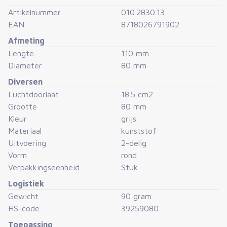
buisjes worden geplaatst
NA
het pleisteren van de gevel.
Artikelnummer
010.2830.13
EAN
8718026791902
De nylon roosters klemmen in de buis, eventueel kit
Afmeting
aanbrengen voor optimale bevestiging.
Lengte
110 mm
Diameter
80 mm
Diversen
Luchtdoorlaat
18.5 cm2
Grootte
80 mm
Kleur
grijs
Materiaal
kunststof
Uitvoering
2-delig
Vorm
rond
Verpakkingseenheid
Stuk
Logistiek
Gewicht
90 gram
HS-code
39259080
Toepassing