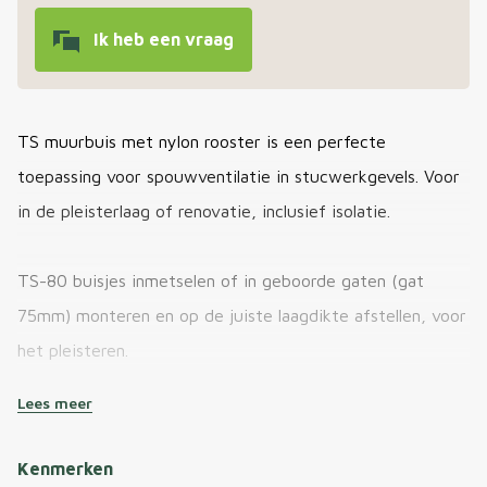
Ik heb een vraag
TS muurbuis met nylon rooster is een perfecte
toepassing voor spouwventilatie in stucwerkgevels. Voor
in de pleisterlaag of renovatie, inclusief isolatie.
TS-80 buisjes inmetselen of in geboorde gaten (gat
75mm) monteren en op de juiste laagdikte afstellen, voor
het pleisteren.
TS-30, TS-50 en TS-80 bestaan uit een los nylon
Lees meer
klemrooster (verkrijgbaar in wit, grijs en zwart) en een
Kenmerken
PVC buisje van 11cm lang. De roosters kunnen in de