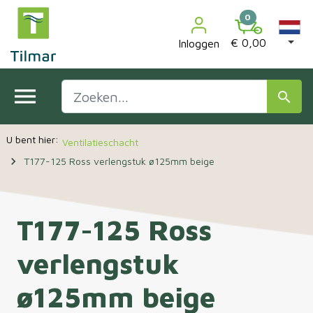

0
€ 0,00
Inloggen
menu
search
Ventilatieschacht
navigate_next
T177-125 Ross verlengstuk ø125mm beige
T177-125 Ross
verlengstuk
ø125mm beige