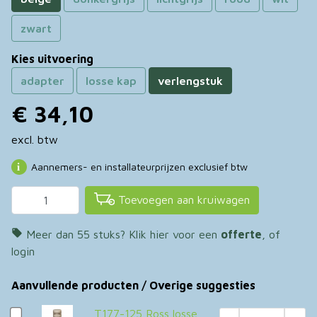
afvoer van eventueel vocht/condens ergens in het
zwart
bestaande systeem.
Kies uitvoering
Let op:
bij kookplaatafzuiging is het aan te bevelen om
adapter
losse kap
verlengstuk
een
terugslagklep 160mm
ergens in het systeem op te
€ 34,10
nemen om ongewenste terugstroming van lucht (tocht)
excl. btw
te voorkomen.
Aannemers- en installateurprijzen exclusief btw
Toevoegen aan kruiwagen

Meer dan 55 stuks? Klik hier voor een
offerte
, of
login
Aanvullende producten / Overige suggesties
T177-125 Ross losse