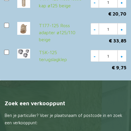
kap ø125 beige
€ 20,70
T177-125 Ross
adapter ø125/110
beige
€ 33,85
TSK-125
terugslagklep
€ 9,75
Zoek een verkooppunt
Ben je particulier? Voer je plaatsnaam of postcode in en zoek
een verkooppunt: